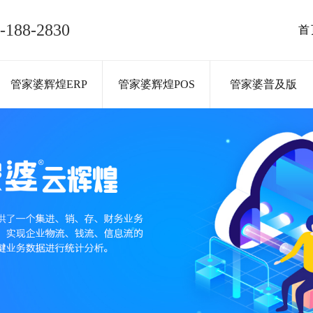
-188-2830
首
管家婆辉煌ERP
管家婆辉煌POS
管家婆普及版