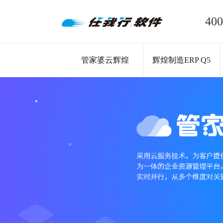
400
管家婆云辉煌
辉煌制造ERP Q5